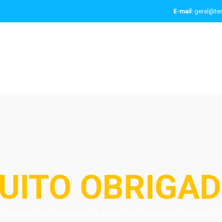
geral@tec
E-mail:
UITO OBRIGAD
nfirmado com sucesso o seu e-mail já pode efectuar o