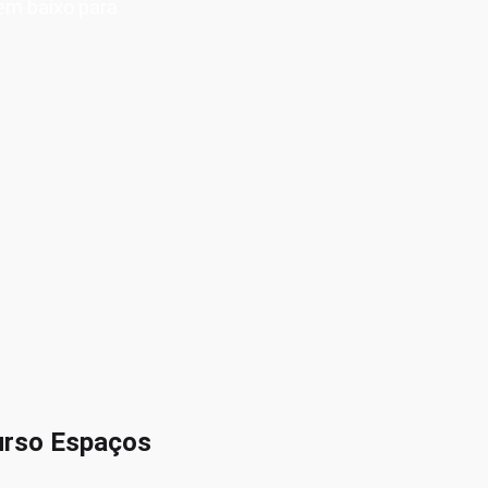
 em baixo para
urso Espaços