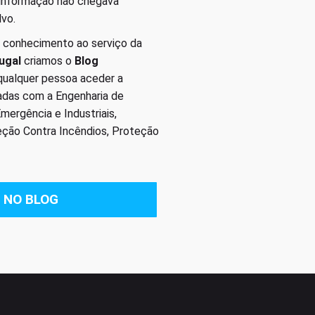
 informação não chegava
lvo.
 conhecimento ao serviço da
ugal
criamos o
Blog
 qualquer pessoa aceder a
nadas com a Engenharia de
ergência e Industriais,
eção Contra Incêndios, Proteção
 NO BLOG