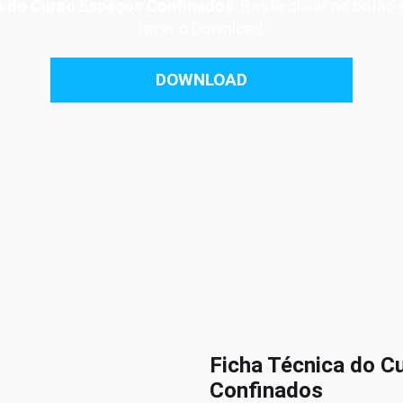
a do Curso Espaços Confinados
. Basta clicar no botão
fazer o Download.
DOWNLOAD
Ficha Técnica do C
Confinados