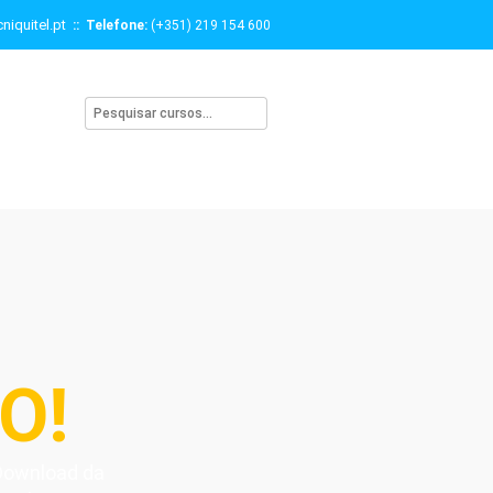
niquitel.pt
:: Telefone:
(+351) 219 154 600
O!
 Download da