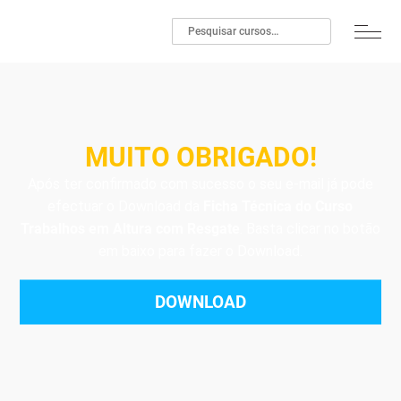
MUITO OBRIGADO!
Após ter confirmado com sucesso o seu e-mail já pode
efectuar o Download da
Ficha Técnica do Curso
Trabalhos em Altura com Resgate
. Basta clicar no botão
em baixo para fazer o Download.
DOWNLOAD