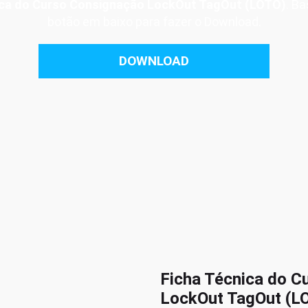
ica do Curso Consignação LockOut TagOut (LOTO)
. Ba
botão em baixo para fazer o Download.
DOWNLOAD
Ficha Técnica do C
LockOut TagOut (L