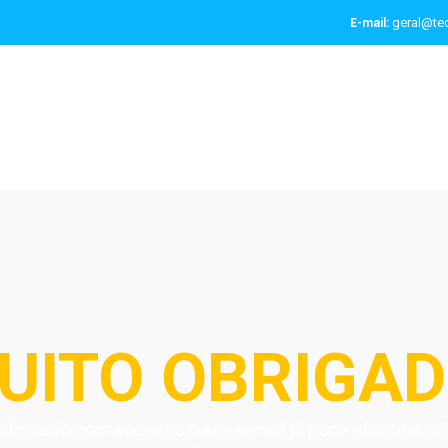
geral@tec
E-mail:
UITO OBRIGAD
nfirmado com sucesso o seu e-mail já pode efectuar o