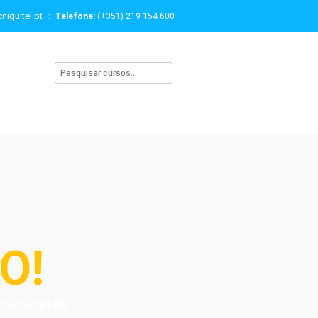
niquitel.pt
:: Telefone:
(+351) 219 154 600
O!
 Download da