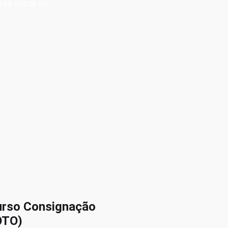
sta clicar no
urso Consignação
OTO)