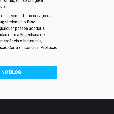
 informação não chegava
lvo.
 conhecimento ao serviço da
ugal
criamos o
Blog
 qualquer pessoa aceder a
nadas com a Engenharia de
ergência e Industriais,
eção Contra Incêndios, Proteção
 NO BLOG